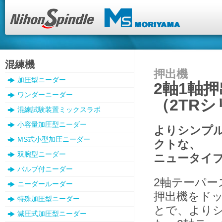
混練機
押出機
加圧型ニーダー
2軸1軸
ワンダーニーダー
（2TR
混練試験装置ミックスラボ
小容量加圧型ニーダー
よりシンプ
MS式小型加圧ニーダー
クトな、
双腕型ニーダー
ニュータイ
バルブ付ニーダー
2軸テーパー
ニーダールーダー
押出機をド
特殊加圧型ニーダー
とで、より
減圧式加圧型ニーダー