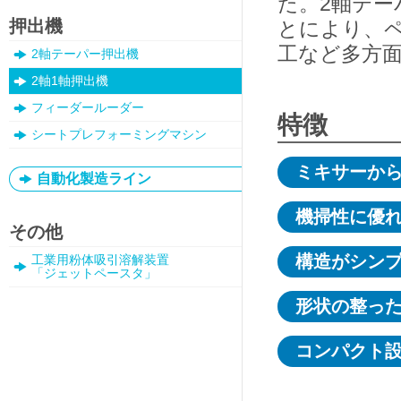
た。2軸テ
押出機
とにより、
工など多方
2軸テーパー押出機
2軸1軸押出機
フィーダールーダー
特徴
シートプレフォーミングマシン
ミキサーか
自動化製造ライン
機掃性に優
その他
構造がシン
工業用粉体吸引溶解装置
「ジェットペースタ」
形状の整っ
コンパクト