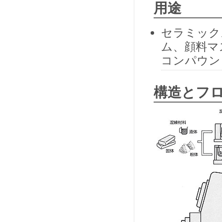
用途
セラミック
ム、顔料マ
コンパウン
構造とフ