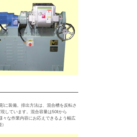
多彩に装備。排出方法は、混合槽を反転さ
現しています。混合容量は50ℓから
も様々な作業内容にお応えできるよう幅広
能）