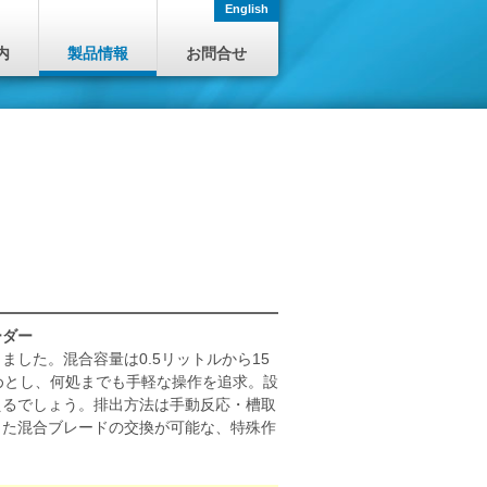
English
内
製品情報
お問合せ
ーダー
した。混合容量は0.5リットルから15
じめとし、何処までも手軽な操作を追求。設
えるでしょう。排出方法は手動反応・槽取
また混合ブレードの交換が可能な、特殊作