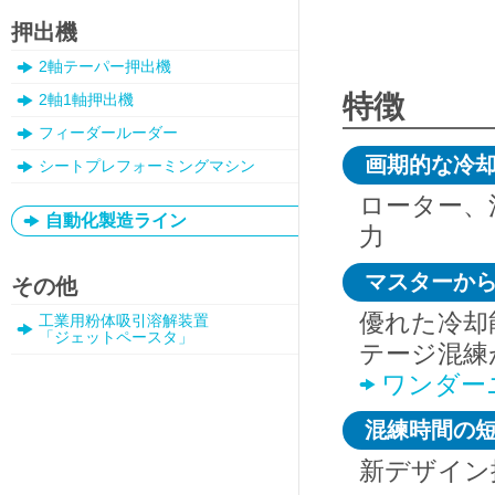
押出機
2軸テーパー押出機
特徴
2軸1軸押出機
フィーダールーダー
画期的な冷
シートプレフォーミングマシン
ローター、
自動化製造ライン
力
マスターか
その他
優れた冷却
工業用粉体吸引溶解装置
「ジェットペースタ」
テージ混練
ワンダー
混練時間の
新デザイン